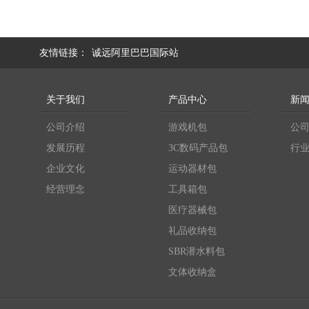
友情链接：
诚远阿里巴巴国际站
关于我们
产品中心
新
公司介绍
游戏机包
公
发展历程
3C数码产品包
行
企业文化
运动器材包
经营理念
工具箱包
医疗器械包
礼品收纳包
SBR潜水料包
文体收纳盒